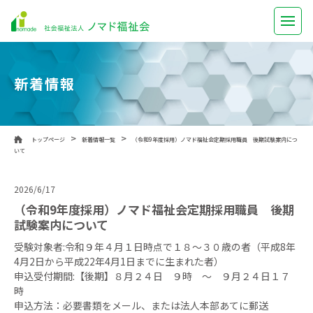
社会福祉法人 ノマ
新着情報
>
>
トップページ
新着情報一覧
（令和9年度採用）ノマド福祉会定期採用職員 後期試験案内につ
いて
2026/6/17
（令和9年度採用）ノマド福祉会定期採用職員 後期
試験案内について
受験対象者:令和９年４月１日時点で１８～３０歳の者（平成8年
4月2日から平成22年4月1日までに生まれた者）
申込受付期間:【後期】８月２４日 ９時 ～ ９月２４日１７
時
申込方法：必要書類をメール、または法人本部あてに郵送